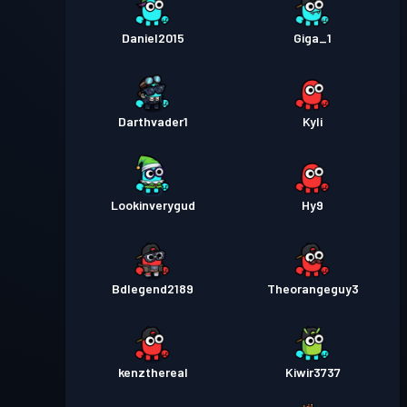
Daniel2015
Giga_1
Darthvader1
Kyli
Lookinverygud
Hy9
Bdlegend2189
Theorangeguy3
kenzthereal
Kiwir3737