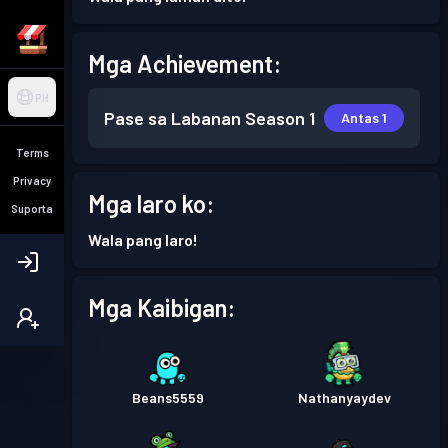
Mga Achievement:
PH
Pase sa Labanan
Season 1
Antas 1
Terms
Privacy
Mga laro ko:
Suporta
Wala pang laro!
Mga Kaibigan:
Beans5559
Nathanyaydev