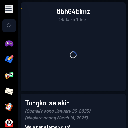
tlbh64blmz
(Naka-offline)
Tungkol sa akin:
(Sumali noong January 26, 2025)
(Naglaro noong March 18, 2025)
Wala pang laman dito!