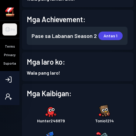
Mga Achievement:
PH
Pase sa Labanan
Season 2
Antas 1
Terms
Privacy
Mga laro ko:
Suporta
Wala pang laro!
Mga Kaibigan:
Hunter246879
Tonio1214