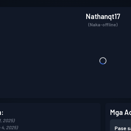
Nathanqt17
(Naka-offline)
n:
Mga A
, 2025)
 4, 2025)
Pase s