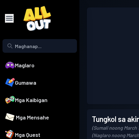
Maglaro
Gumawa
Mga Kaibigan
Mga Mensahe
Tungkol sa aki
(Sumali noong March 1
Mga Quest
(Naglaro noong March