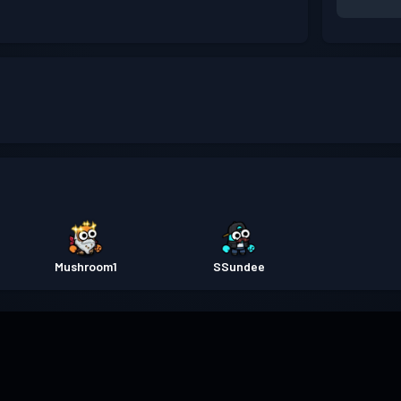
Mushroom1
SSundee