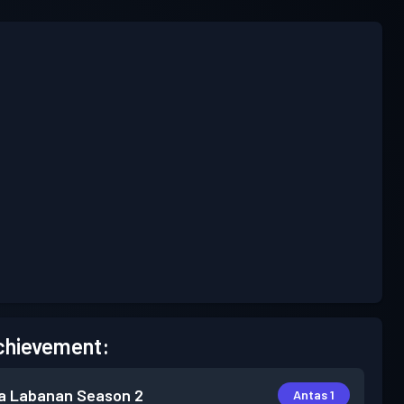
chievement:
a Labanan
Season 2
Antas 1