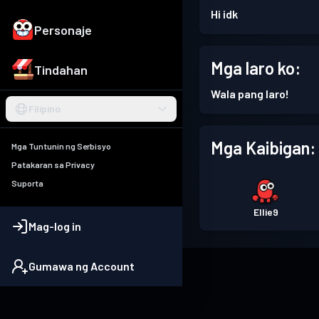
Hi idk
Personaje
Mga laro ko:
Tindahan
Wala pang laro!
Filipino
Mga Kaibigan:
Mga Tuntunin ng Serbisyo
Patakaran sa Privacy
Suporta
Ellie9
Mag-log in
Gumawa ng Account