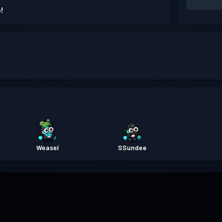
!
Weasel
SSundee