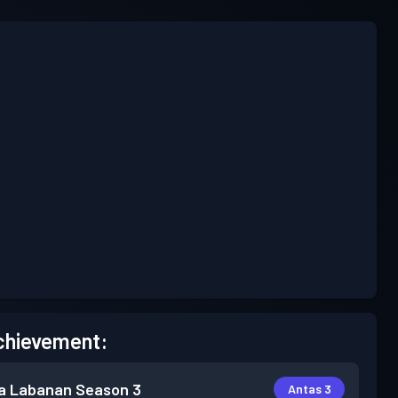
chievement:
a Labanan
Season 3
Antas 3