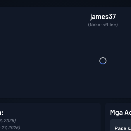
james37
(Naka-offline)
n:
Mga A
8, 2025)
 27, 2025)
Pase s