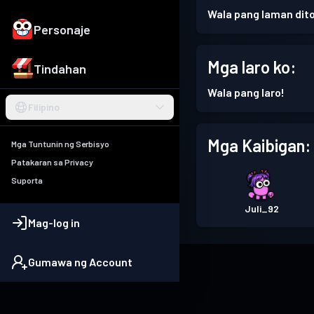
Wala pang laman dito
Personaje
Mga laro ko:
Tindahan
Wala pang laro!
Filipino
Mga Kaibigan:
Mga Tuntunin ng Serbisyo
Patakaran sa Privacy
Suporta
Juli_92
Mag-log in
Gumawa ng Account