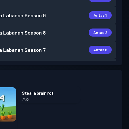
a Labanan
Season 9
Antas 1
a Labanan
Season 8
Antas 2
a Labanan
Season 7
Antas 6
a Labanan
Season 6
Antas 1
Steal a brain rot
0