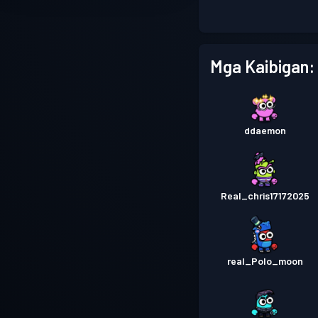
Mga Kaibigan:
ddaemon
Real_chris17172025
real_Polo_moon