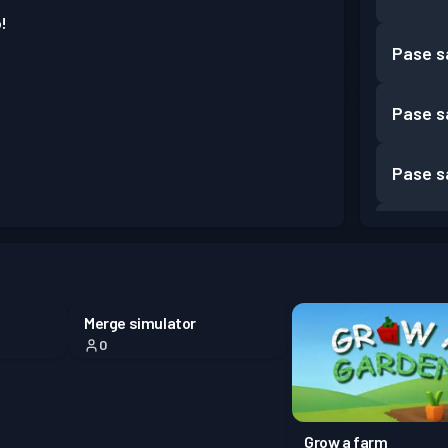
!
Pase s
Pase s
Pase s
Pase s
Merge simulator
0
Grow a farm