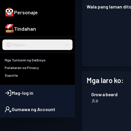
Wala pang laman dito
Personaje
Tindahan
Filipino
Mga Tuntunin ng Serbisyo
Patakaran sa Privacy
Suporta
Mga laro ko:
Mag-log in
Grow a beard
0
Gumawa ng Account