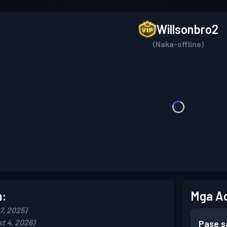
Willsonbro2
(Naka-offline)
n:
Mga A
7, 2025)
t 4, 2026)
Pase s