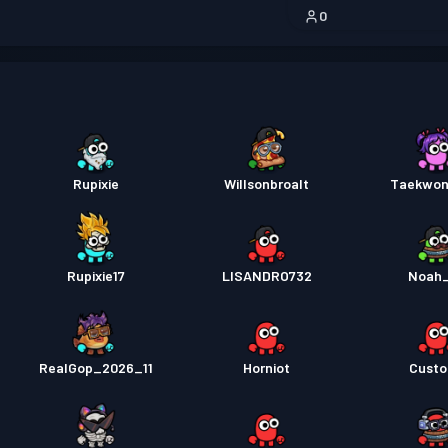
0
Rupixie
Willsonbroalt
Taekwon
Rupixie17
LISANDRO732
Noah
RealGop_2026_11
Horniot
Cust