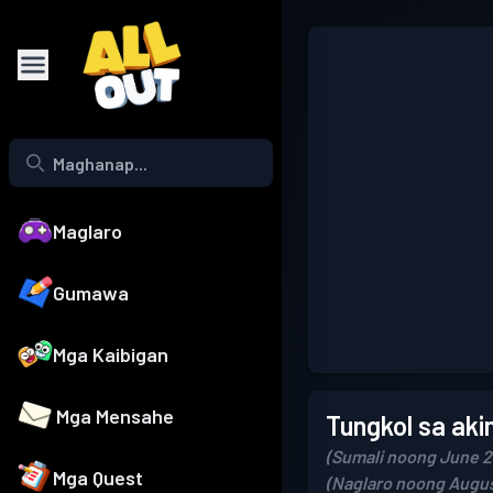
Maglaro
Gumawa
Mga Kaibigan
Mga Mensahe
Tungkol sa aki
(Sumali noong June 2
Mga Quest
(Naglaro noong Augus