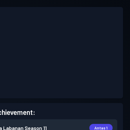
chievement:
a Labanan
Season 11
Antas 1