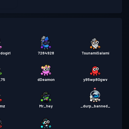
dogirl
7284928
TsunamiSalami
_75
dDeamon
y95wp80gwv
omz
Mr_hey
_durp_banned_