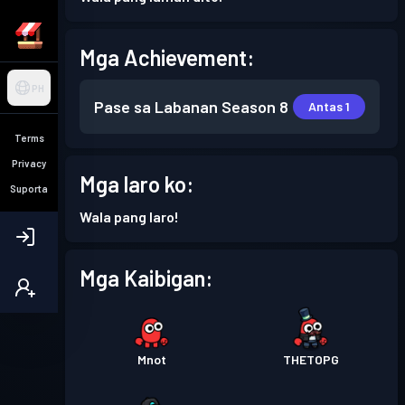
Mga Achievement:
PH
Pase sa Labanan
Season 8
Antas 1
Terms
Privacy
Mga laro ko:
Suporta
Wala pang laro!
Mga Kaibigan:
Mnot
THETOPG