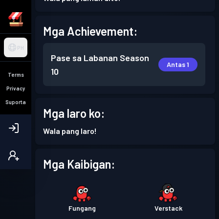
Mga Achievement:
PH
Pase sa Labanan
Season
Antas 1
10
Terms
Privacy
Suporta
Mga laro ko:
Wala pang laro!
Mga Kaibigan:
Fungang
Verstack