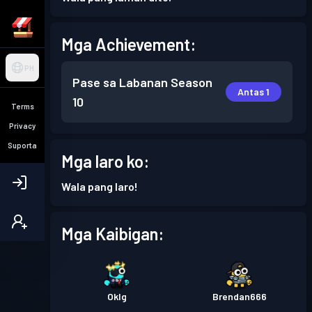
Mga Achievement:
PH
Pase sa Labanan
Season
Antas 1
10
Terms
Privacy
Suporta
Mga laro ko:
Wala pang laro!
Mga Kaibigan:
Oklg
Brendan666