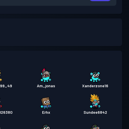
899_49
Am_jonas
Xanderzone16
026380
Erhx
Sundee6842