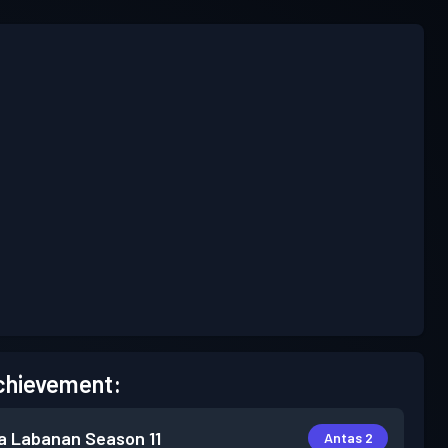
chievement:
a Labanan
Season 11
Antas 2