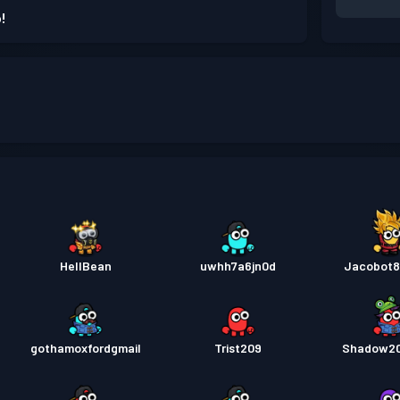
!
HellBean
uwhh7a6jn0d
Jacobot
gothamoxfordgmail
Trist209
Shadow2