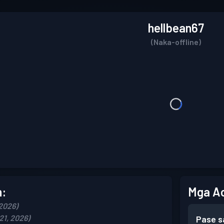
hellbean67
(Naka-offline)
n:
Mga A
2026)
21, 2026)
Pase s