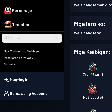
Wala pang laman dito
Personaje
Mga laro ko:
Tindahan
Wala pang laro!
Filipino
Mga Kaibigan:
Mga Tuntunin ng Serbisyo
Patakaran sa Privacy
Suporta
7vuh47yzrh9
Mag-log in
Gumawa ng Account
Nuttybutty8