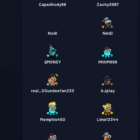
Capedhody86
Zachy3987
Nodl
NiniD
QMONEY
IMHIM999
real_SSundeefan233
AJplay
Memphis450
Lime12344