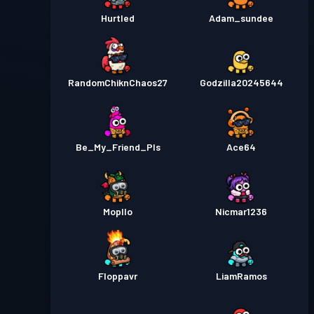
Hurtled
Adam_sundee
RandomChiknChaos27
Godzilla20245644
Be_My_Friend_Pls
Ace64
Mopllo
Nicmar1236
Floppavr
LiamRamos