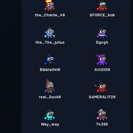
the_Charlie_46
GFORCE_bob
the_The_julius
Dgcg4
Bibble0416
Atti2019
real_Duck9
GAMERAL1729
Way_way
74395