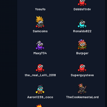
Yosufo
Ddddsftrdv
Samcoins
Ronaldo822
Maxy734
Burpger
the_real_LeVi_2018
Superguysteve
Aaron1239_coco
TheCookiemastaLord