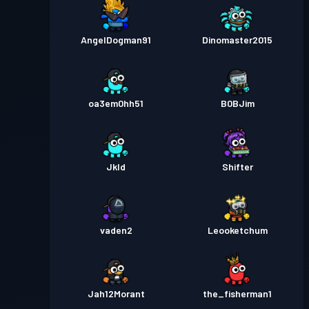
AngelDogman91
Dinomaster2015
oa3em0hh51
B0BJim
Jkld
Shifter
vaden2
Leooketchum
Jah12Morant
the_fisherman1