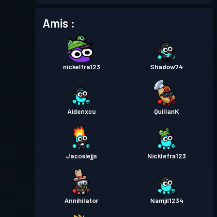
Amis :
Passe de Combat
Season 5
Niveau 3
Passe de Combat
Season 4
Niveau 1
nickelfra123
Shadow74
Niveau
Passe de Combat
Season 3
13
Aidenxcu
QuillanK
Passe de Combat
Season 2
Niveau 5
Passe de Combat
Season 1
Niveau 3
Jacosiejjs
Nicklefra123
Annihilator
Namjil1234