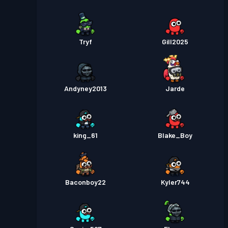
Tryf
Gill2025
Andyney2013
Jarde
king_61
Blake_Boy
Baconboy22
Kyler744