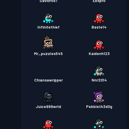
Savior567
Ebxpro
Infinitethief
Baste14
Mr_puzzles545
Kaidenh123
Chiansawripper
Nnr2014
Juice999wrld
Pebbleth3d0g