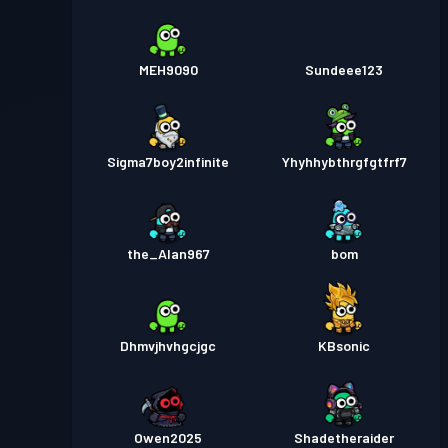
MEH9090
Sundeee123
Sigma7boy2infinite
Yhyhhybthrgfgtfrf7
the_Alan967
bom
Dhmvjhvhgcjgc
KBsonic
Owen2025
Shadetheraider