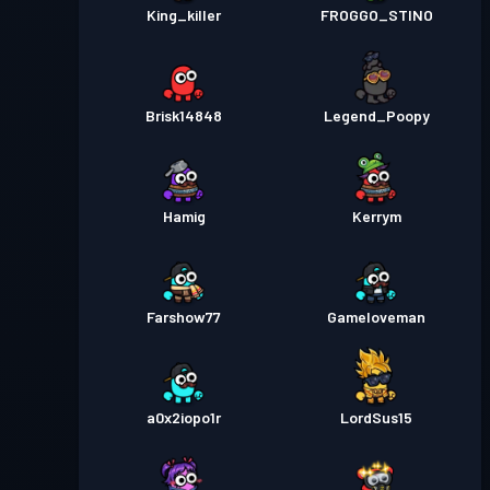
King_killer
FROGGO_STINO
Brisk14848
Legend_Poopy
Hamig
Kerrym
Farshow77
Gameloveman
a0x2iopo1r
LordSus15