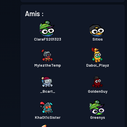
Niveau
Amis :
Passe de Combat
Season 2
10
Passe de Combat
Season 1
Niveau 3
ClaraFS201323
Sitios
MyleztheTemp
Daboi_Playz
_Bcart_
GoldenGuy
Kha0t1cSister
Greenys