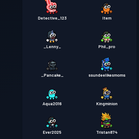
Detective_123
Item
_Lenny_
Phil_pro
_Pancake_
ssundeelikesmoms
Aqua2016
Kingminion
Ever2025
Tristan874