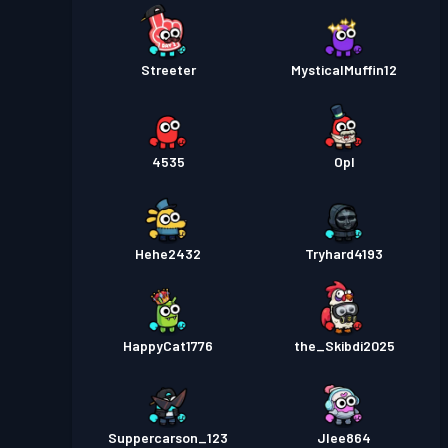
Streeter
MysticalMuffin12
4535
Opl
Hehe2432
Tryhard4193
HappyCat1776
the_Skibdi2025
Suppercarson_123
Jlee864