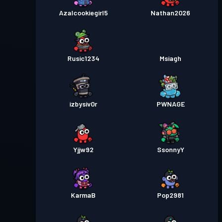
Azalcookiegirl5
Nathan2026
Rusic1234
Msiagh
izbysiv0r
PWNAGE
Yjjw92
SsonnyY
KarmaB
Pop2981