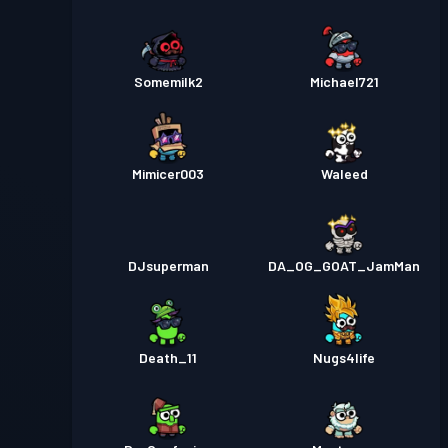
Somemilk2
Michael721
Mimicer003
Waleed
DJsuperman
DA_OG_GOAT_JamMan
Death_11
Nugs4life