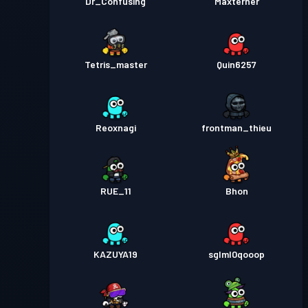
Dr_Confusing
Maxterner
Tetris_master
Quin6257
Reoxnagi
frontman_thieu
RUE_11
Bhon
KAZUYA19
sglml0qooop