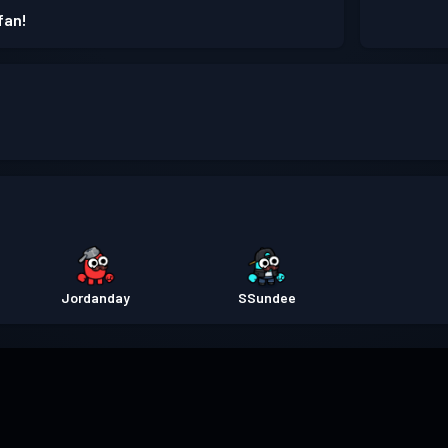
fan!
Jordanday
SSundee