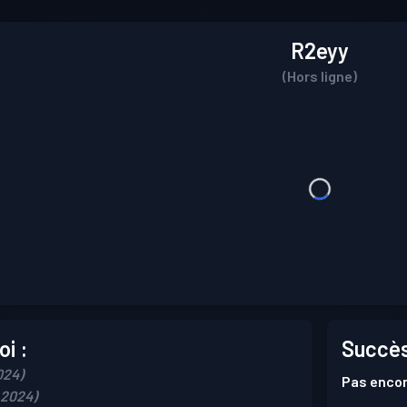
R2eyy
(Hors ligne)
i :
Succès
024)
Pas encor
 2024)