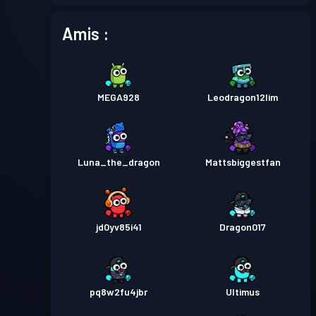
Amis :
MEGA928
Leodragon12lim
Luna_the_dragon
Mattsbiggestfan
jd0yv85i41
Dragon017
pq8w2fu4jbr
Ultimus