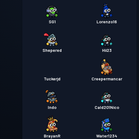
SG1
Lorenzo16
Shepered
Hii23
Tuckerjd
Creepermancar
Indo
Cald201Nico
BrayanR
Water1234