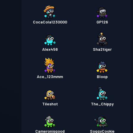
CocaCola1230000
GP126
Alex456
Sha2tiger
Ace_123mmm
BIoop
Tileshot
The_Chippy
Cameronisgood
SoggyCookie