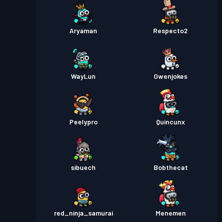
Aryaman
Respecto2
WayLun
Owenjokes
Peelypro
Quincunx
sibuech
Bobthecat
red_ninja_samurai
Menemen