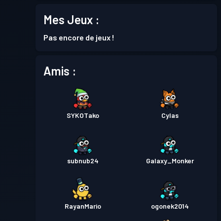
Passe de Combat
Season 2
Niveau 7
Mes Jeux :
Pas encore de jeux !
Passe de Combat
Season 1
Niveau 5
Amis :
SYKOTako
Cylas
subnub24
Galaxy_Monker
RayanMario
ogonek2014