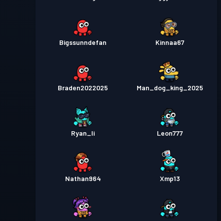
Bigssunndefan
Kinnaa67
Braden2022025
Man_dog_king_2025
Ryan_li
Leon777
Nathan964
Xmp13