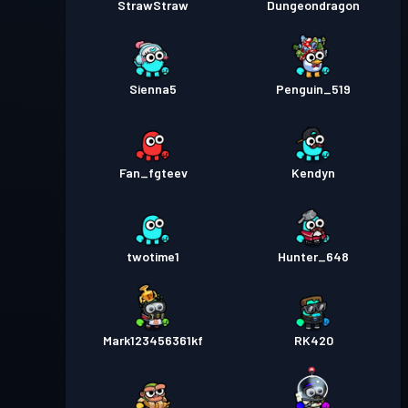
StrawStraw
Dungeondragon
Sienna5
Penguin_519
Fan_fgteev
Kendyn
twotime1
Hunter_648
Mark123456361kf
RK420