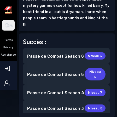
mystery games except for how killed barry. My
best friend in all out is Aryaman. I hate when
people team in battlegrounds and king of the
hill.
FR
Succès :
Terms
Privacy
Assistance
Passe de Combat
Season 6
Niveau 4
Niveau
Passe de Combat
Season 5
17
Passe de Combat
Season 4
Niveau 7
Passe de Combat
Season 3
Niveau 6