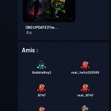
(BIG UPDATE)The
0
Forgotten.
Amis :
BubbleBoy2
real_hello202565
B747
real_B747