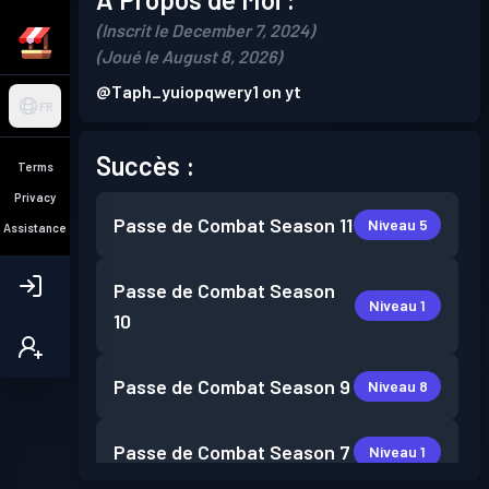
(Inscrit le December 7, 2024)
(Joué le August 8, 2026)
@Taph_yuiopqwery1 on yt
FR
Succès :
Terms
Privacy
Passe de Combat
Season 11
Niveau 5
Assistance
Passe de Combat
Season
Niveau 1
10
Passe de Combat
Season 9
Niveau 8
Passe de Combat
Season 7
Niveau 1