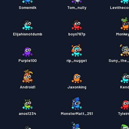
Somemilk
Tom_nully
Levitheco
Elijahisnotdumb
boys767p
Monke
Purple100
rip_nugget
Suny_the
Android1
Jaxonking
Ken
anos1234
MonsterMatt_251
Tyleir