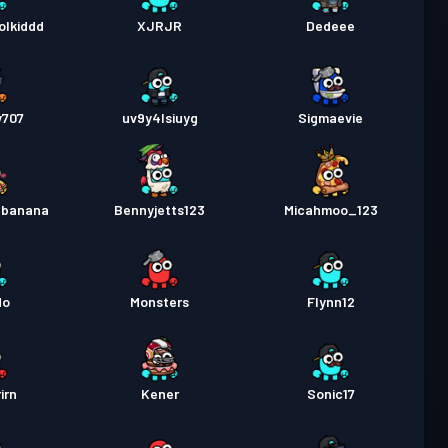
olkiddd
XJRJR
Dedeee
y707
uv9y4lsiuyg
Sigmaevie
_banana
Bennyjetts123
Micahmoo_123
do
Monsters
Flynn12
rirn
Kener
Sonic17