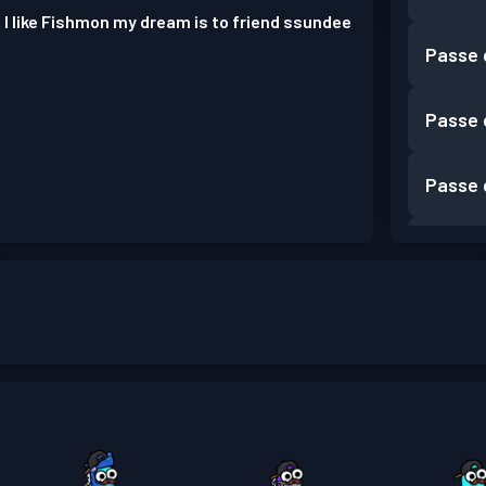
 I like Fishmon my dream is to friend ssundee
Passe 
Passe 
Passe 
Passe 
Passe 
Passe 