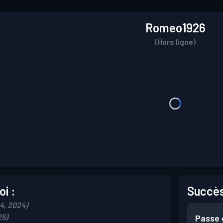
Romeo1926
(Hors ligne)
i :
Succès
14, 2024)
25)
Passe 