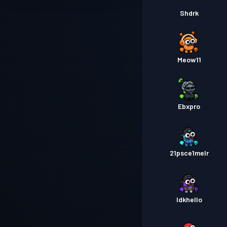
Shdrk
Meow11
Ebxpro
21psce1melr
Idkhello