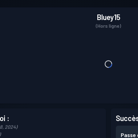
Bluey15
(Hors ligne)
i :
Succès
18, 2024)
)
Passe 