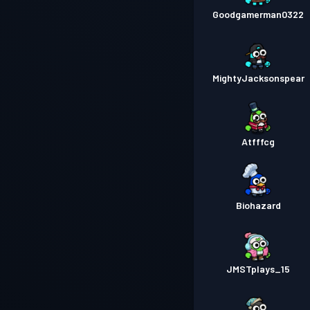
Goodgamerman0322
MightyJacksonspear
Atfffcg
Biohazard
JMSTplays_15