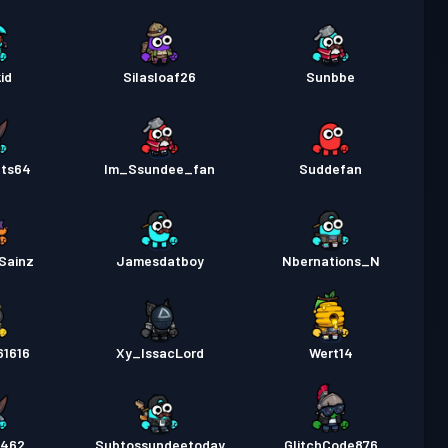
id
Silasloaf26
Sunbbe
ats64
Im_Ssundee_fan
Suddefan
Sainz
Jamesdatboy
Nbernations_N
61616
Xy_IssacLord
Wert14
5462
Subtossundeetoday
GlitchCode876