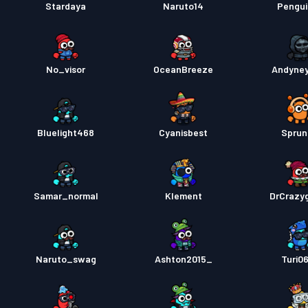
Stardaya
Naruto14
Pengu
No_visor
OceanBreeze
Andyne
Bluelight468
Cyanisbest
Sprun
Samar_normal
Klement
DrCrazy
Naruto_swag
Ashton2015_
Turi0