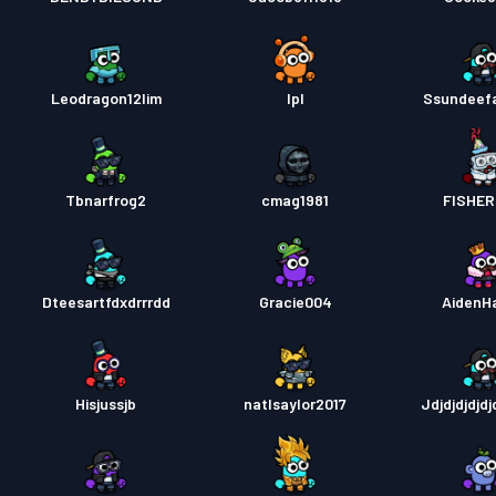
Leodragon12lim
Ipl
Ssundeef
Tbnarfrog2
cmag1981
FISHE
Dteesartfdxdrrrdd
Gracie004
AidenHa
Hisjussjb
natlsaylor2017
Jdjdjdjdjd