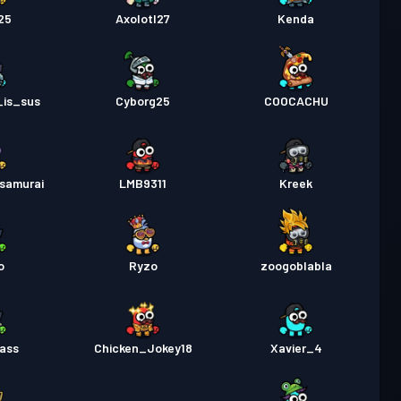
25
Axolotl27
Kenda
_is_sus
Cyborg25
COOCACHU
samurai
LMB9311
Kreek
o
Ryzo
zoogoblabla
ass
Chicken_Jokey18
Xavier_4