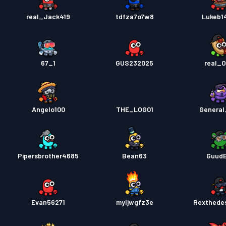
real_Jack419
tdfza7o7w8
Lukeb1
67_1
GUS232025
real_O
Angelo100
THE_LOG01
Genera
Pipersbrother4685
Bean63
Guud
Evan56271
myljwgfz3e
Rexthede