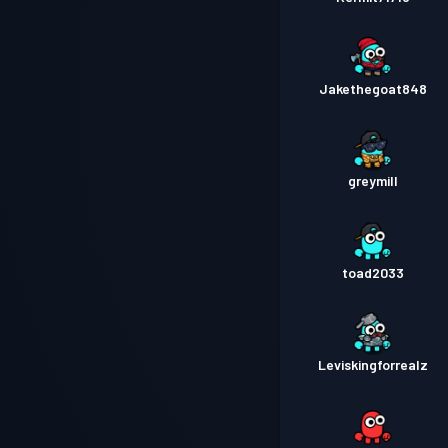
Jakethegoat848
greymill
toad2033
Leviskingforrealz