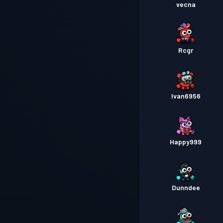
vecna
Rcgr
Ivan6956
Happy999
Dunndee