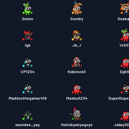
Passe 
Oioioo
Sundry
Seaba
Passe 
lgb
Jb_r
1453
Passe 
CP1234
Kidsrock3
Egk1
Maddoxthegamer419
Maxbui1234
SuperDupe
ssundee_yay
Hellobyebyeguys
Jakey1