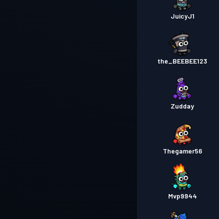
JuicyJ1
the_BEEBEE123
Zudday
Thegamer56
Mvp9944