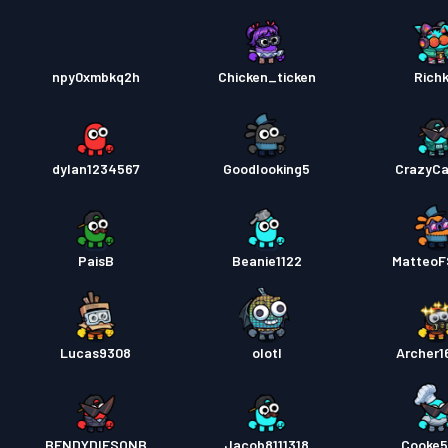
npy0xmbkq2h
Chicken_ticken
Richk
dylan1234567
Goodlooking5
CrazyC
PaisB
Beanie1122
MatteoF
Lucas9308
olotl
Archer1
BENDYDIESONB
Jacob8111318
Cooke