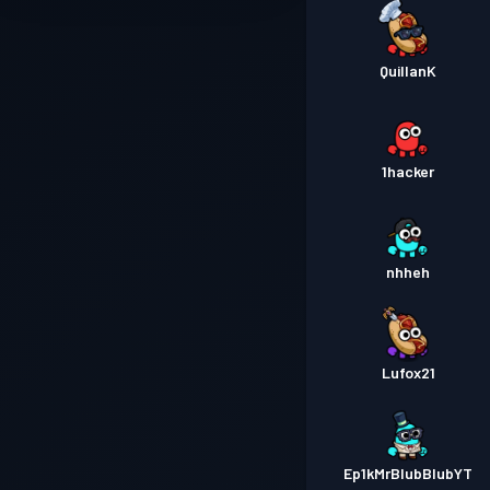
QuillanK
1hacker
nhheh
Lufox21
Ep1kMrBlubBlubYT