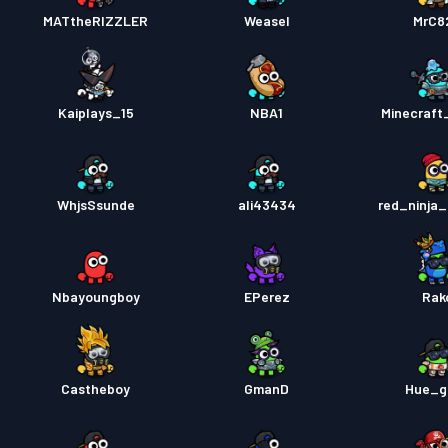
MATtheRIZZLER
Weasel
MrC8
Kaiplays_15
NBA1
Minecraft
WhjsSsunde
ali43434
red_ninja_
Nbayoungboy
EPerez
Rak
Castheboy
GmanD
Hue_g