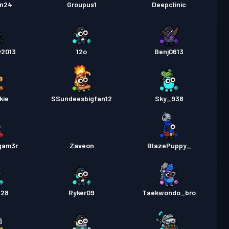
in24
Groupus1
Deepclinic
y2013
12o
Benj0613
kie
SSundeesbigfan12
Sky_938
gam3r
Zaveon
BlazePuppy_
628
Ryker09
Taekwondo_bro