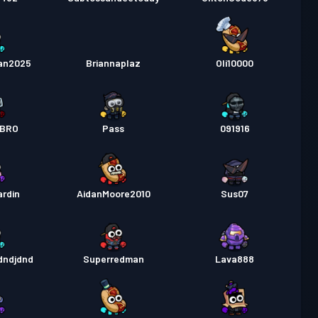
an2025
Briannaplaz
Oli10000
RBRO
Pass
091916
rdin
AidanMoore2010
Sus07
jdndjdnd
Superredman
Lava888