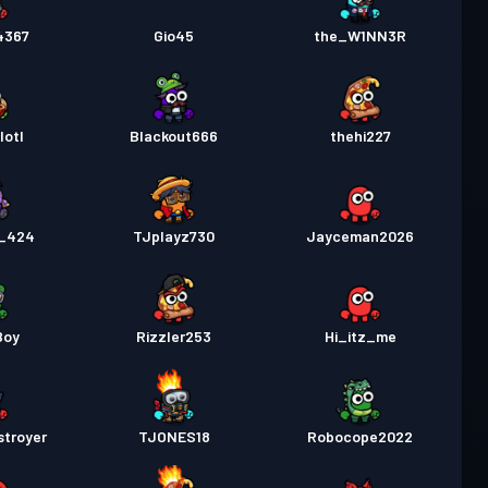
4367
Gio45
the_W1NN3R
lotl
Blackout666
thehi227
l_424
TJplayz730
Jayceman2026
Boy
Rizzler253
Hi_itz_me
stroyer
TJONES18
Robocope2022