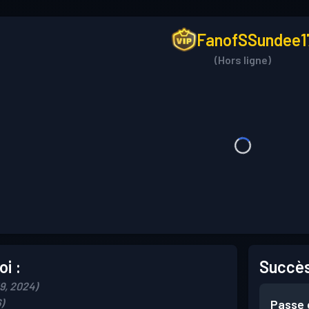
FanofSSundee1
(Hors ligne)
i :
Succès
9, 2024)
)
Passe 