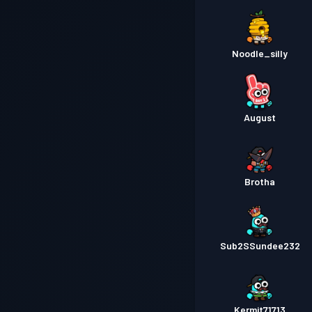
Noodle_silly
August
Brotha
Sub2SSundee232
Kermit71713