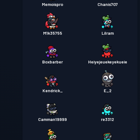
Memoispro
Chanis707
M1k35755
Lilram
Boxbarber
Heiyejeuekeyekueie
Kendrick_
E_2
Camman19999
re3312