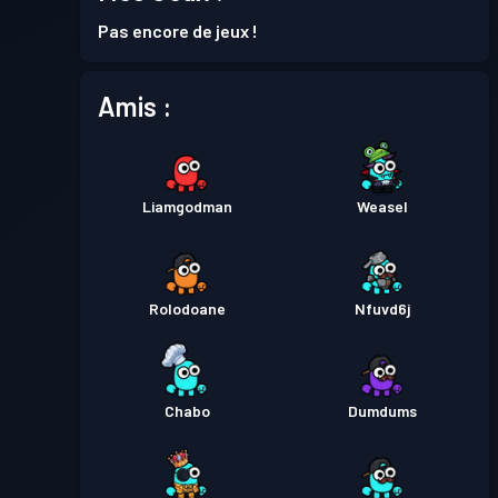
Pas encore de jeux !
Passe de Combat
Season 1
Niveau 3
Amis :
Liamgodman
Weasel
Rolodoane
Nfuvd6j
Chabo
Dumdums