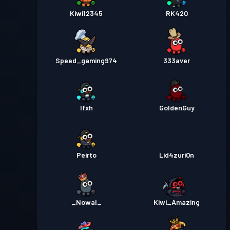
Kiwi12345
RK420
Speed_gaming974
333aver
Ifxh
GoldenGuy
Peirto
Lid4zuri0n
_Nowal_
Kiwi_Amazing