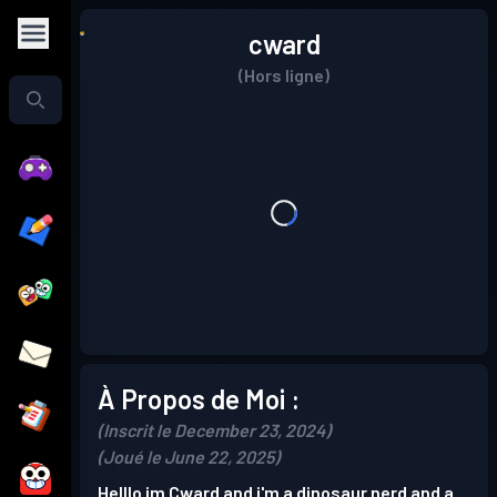
cward
(Hors ligne)
À Propos de Moi :
(Inscrit le December 23, 2024)
(Joué le June 22, 2025)
Helllo im Cward and i'm a dinosaur nerd and a