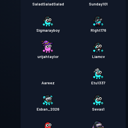
SaladSaladSalad
Sunday101
Sigmarayboy
RIght176
urijahtaylor
Liamcv
Aareez
Etu1337
Esban_2026
Sevas1