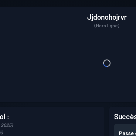
Jjdonohojrvr
(Hors ligne)
i :
Succès
, 2025)
5)
Passe 