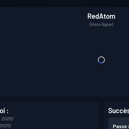
RedAtom
(Hors ligne)
i :
Succès
, 2025)
 2025)
Passe 