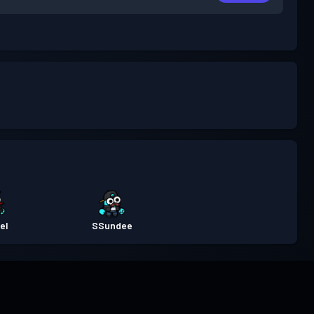
el
SSundee