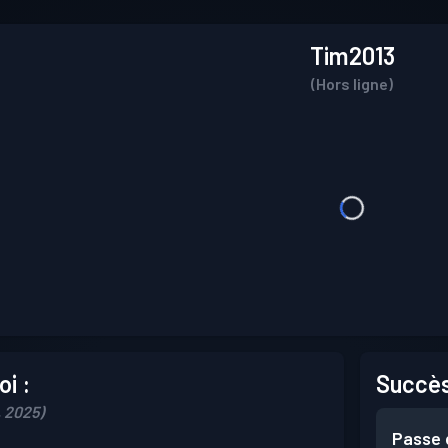
Tim2013
(Hors ligne)
i :
Succès
, 2025)
Passe 