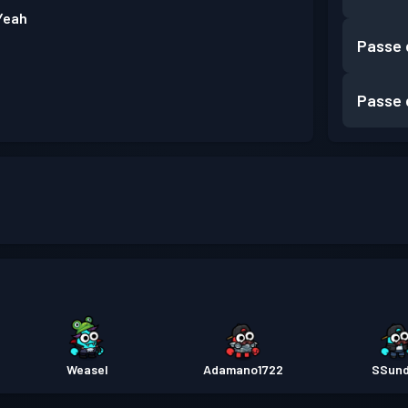
 Yeah
Passe 
Passe 
Weasel
Adamano1722
SSun