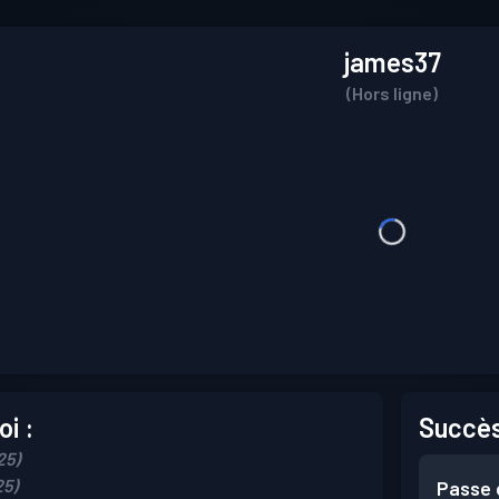
james37
(Hors ligne)
i :
Succès
25)
25)
Passe 