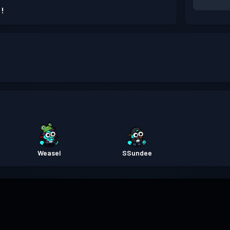
 !
Weasel
SSundee