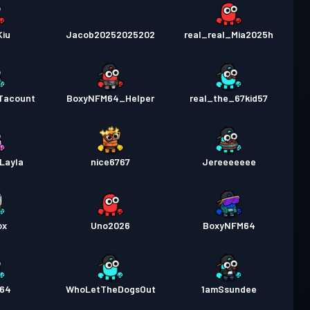
Kiu
Jacob20252025202
real_real_Mia2025h
Tacount
BoxyNFM64_Helper
real_the_67kid57
Layla
nice6767
Jereeeeeee
ox
Uno2026
BoxyNFM64
064
WhoLetTheDogsOut
1amSsundee