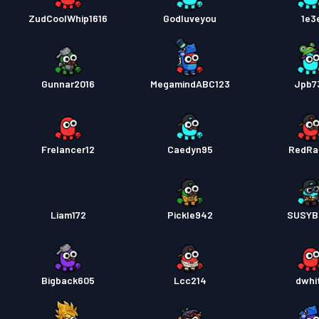
ZudCoolWhip1616
Godluveyou
1e3
Gunnar2016
MegamindABC123
Jpb7
Frelancer12
Caedyn95
RedRa
Liam172
Pickle942
SUSYB
Bigback605
Lcc214
dwhi