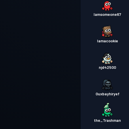
Iamsomeone67
Iamacookie
njd42500
0uxbayhiryef
the_Trashman