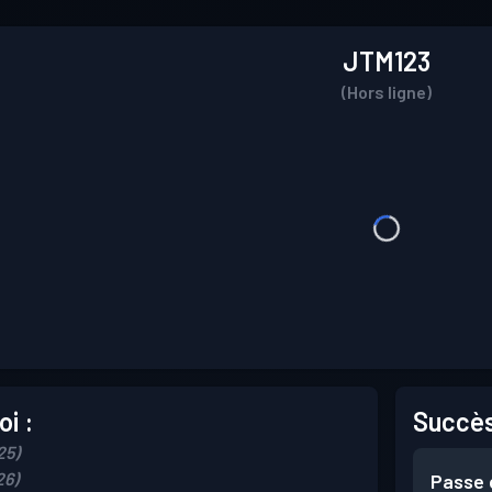
JTM123
(Hors ligne)
i :
Succès
25)
26)
Passe 