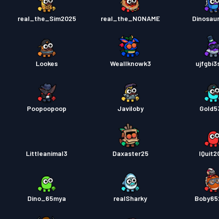
real_the_Sim2025
real_the_NONAME
Dinosau
Lookes
Weallknowk3
ujfgbi3
Poopoopoop
Javiloby
Gold5
Littleanimal3
Daxaster25
IQuit2
Dino_65mya
realSharky
Boby65