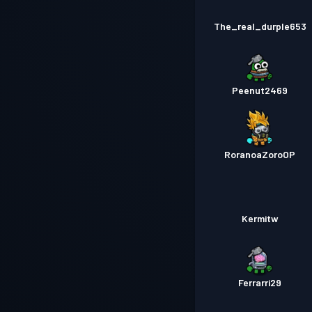
The_real_durple653
Peenut2469
RoranoaZoroOP
Kermitw
Ferrarri29