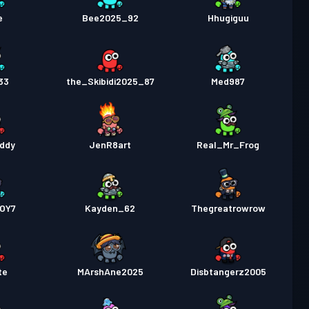
e
Bee2025_92
Hhugiguu
33
the_Skibidi2025_87
Med987
ddy
JenR8art
Real_Mr_Frog
OY7
Kayden_62
Thegreatrowrow
te
MArshAne2025
Disbtangerz2005