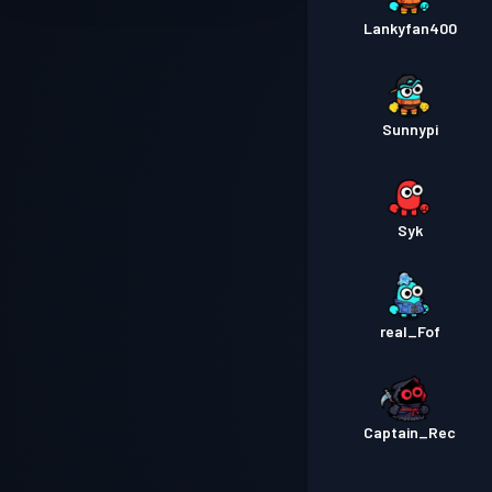
Lankyfan400
Sunnypi
Syk
real_Fof
Captain_Rec