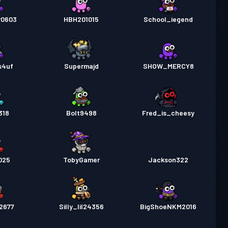
r0603
HBH201015
School_iegend
s4uf
Supermajd
SHOW_MERCY8
318
Bolt9498
Fred_is_cheesy
025
TobyGamer
Jackson322
2677
Silly_lil24356
BigShoeNKM2016