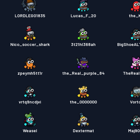
LORDLEGO1835
Lucas_F_20
the_
Nico_soccer_shark
3t21hl368ah
BigShoeAL
zpeymh5tt1r
the_Real_purple_84
TheReal
vrtq9ncdjvi
the_0000000
Vort
Weasel
Dextermat
Maj9