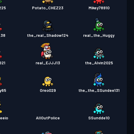
de Combat
Season 4
Niveau 3
225
Potato_CHEZ23
Mikey78910
_38
the_real_Shadow124
real_the_Huggy
621
real_EJJJ13
the_Alvin2025
y65
Oreo029
the_the_SSundee131
eeio
AllOutPolice
SSundde10