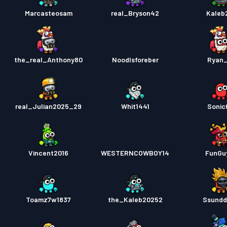
Passe 
Marcasteosam
real_Bryson42
Kaleb
the_real_Anthony80
Noodlsforeber
Ryan
real_Julian2025_29
Whit1441
Sonic
Vincent2016
WESTERNCOWBOY14
FunGu
Toamz7w1837
the_Kaleb20252
Ssundd