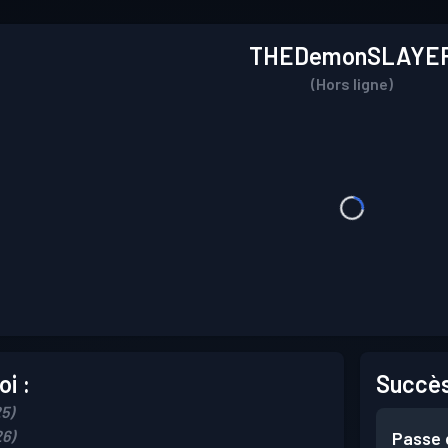
THEDemonSLAYE
(Hors ligne)
i :
Succès
25)
26)
Passe 