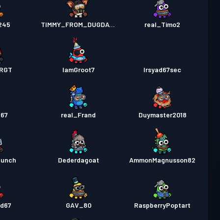
245
TIMMY_FROM_DUGDAYS
real_Timo2
PRGT
IamGroot7
Irsyad67sec
l67
real_Frand
Duymaster2018
lunch
Dederdagoat
AmmonMagnusson82
id67
GAV_80
RaspberryPoptart