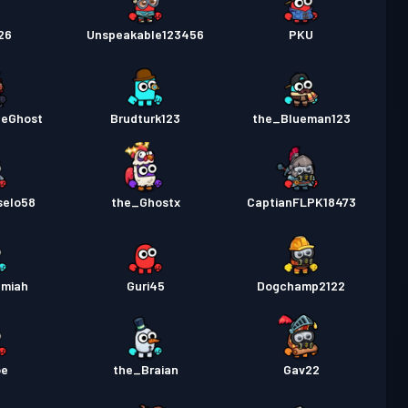
26
Unspeakable123456
PKU
eGhost
Brudturk123
the_Blueman123
selo58
the_Ghostx
CaptianFLPK18473
emiah
Guri45
Dogchamp2122
oe
the_Braian
Gav22