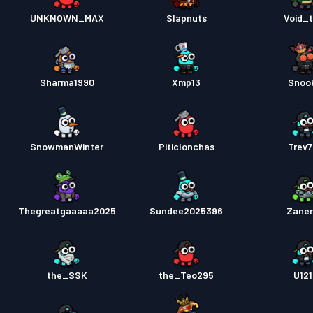
UNKNOWN_MAX
Slapnuts
Void_t
Sharma1990
Xmp13
Snoo
SnowmanWinter
Piticlonchas
Trev
Thegreatgaaaaa2025
Sundee2025396
Zane
the_SSK
the_Teo295
U121