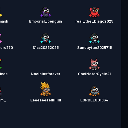
mash
Emporial_penguin
real_the_Diego2025
lero370
S1ss20252025
Sundayfan2025715
iece
Noelblasforever
CoolMotorCycle41
om_
Eeeeeeeeelllllllll
LORDLEGO1834