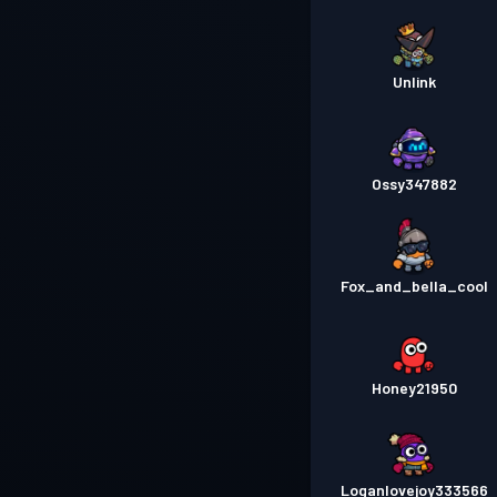
Unlink
Ossy347882
Fox_and_bella_cool
Honey21950
Loganlovejoy333566