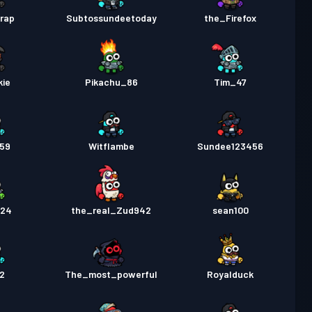
rap
Subtossundeetoday
the_Firefox
kie
Pikachu_86
Tim_47
759
Witflambe
Sundee123456
r24
the_real_Zud942
sean100
2
The_most_powerful
Royalduck