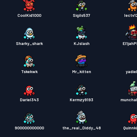
CoolKid1000
Sigils537
Iectv1
Sharky_shark
KJslash
El1jah
Tskekwk
Mr_kitten
yadie
Dariel343
Kermzy9193
muncha
900000000000
the_real_Diddy_48
Quinnk