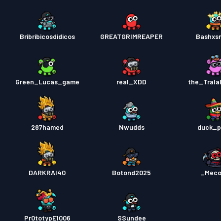
Bribribicosdidicos
GREATGRIMREAPER
Bashxs
Green_Lucas_game
real_XDD
the_Trala
287hamed
Nwudds
duck_p
DARKRAI40
Botond2025
_Mec
Pr0totypE1006
SSundee