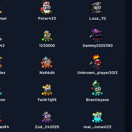
rmat
Peter433
Looz_70
242
1230000
Sammy2025390
des
Nxihbdh
Unknown_player2013
xnn
FatihTq55
Brantleyson
tas64
Zud_242025
real_Jonas123