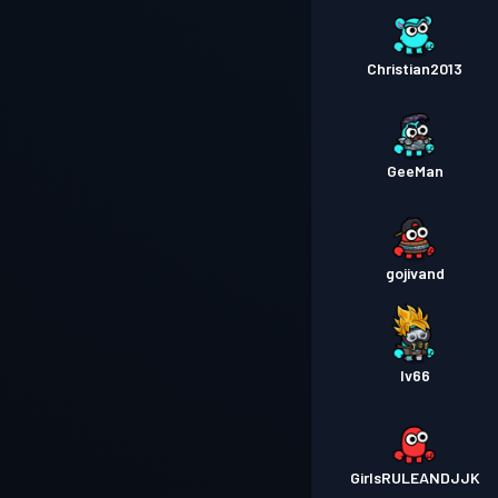
Christian2013
GeeMan
gojivand
Iv66
GirlsRULEANDJJK