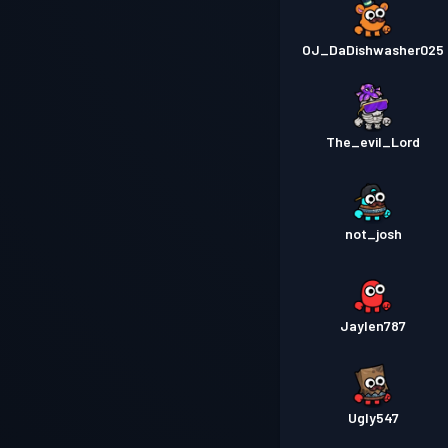
OJ_DaDishwasher025
The_evil_Lord
not_josh
Jaylen787
Ugly547