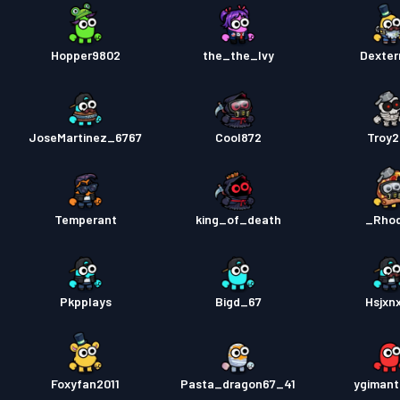
Hopper9802
the_the_Ivy
Dexte
JoseMartinez_6767
Cool872
Troy
Temperant
king_of_death
_Rho
Pkpplays
Bigd_67
Hsjxn
Foxyfan2011
Pasta_dragon67_41
ygiman