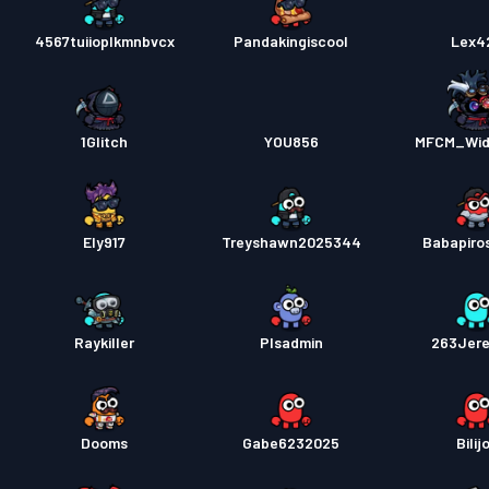
4567tuiioplkmnbvcx
Pandakingiscool
Lex4
1Glitch
YOU856
MFCM_Wid
Ely917
Treyshawn2025344
Babapiro
Raykiller
Plsadmin
263Jer
Dooms
Gabe6232025
Bilij