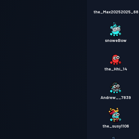
the_Max20252025_68
snoweBow
the_Hhi_14
Andrew__7839
the_susy1106