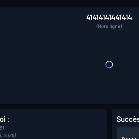
41414141441414
(Hors ligne)
i :
Succès
5)
, 2025)