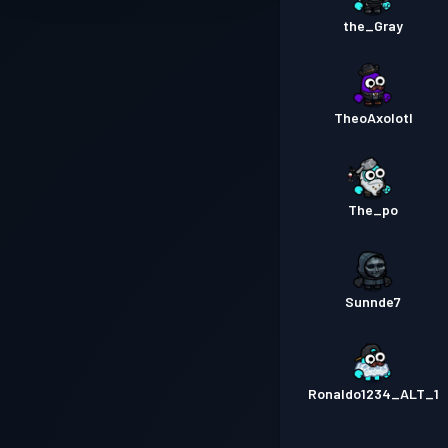
the_Gray
TheoAxolotl
The_po
Sunnde7
Ronaldo1234_ALT_1