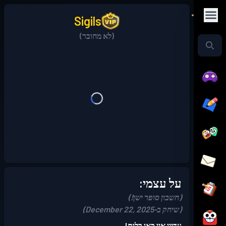
Sigils
(לא מחובר)
על עצמי:
(חשבון סופר ישן!)
(שיחק ב-December 22, 2025)
עדיין אין כאן כלום!