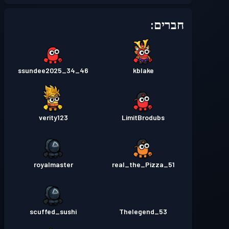
חברים:
ssundee2025_34_46
kblake
verity123
LimitBrodubs
royalmaster
real_the_Pizza_51
scuffed_sushi
Thelegend_53