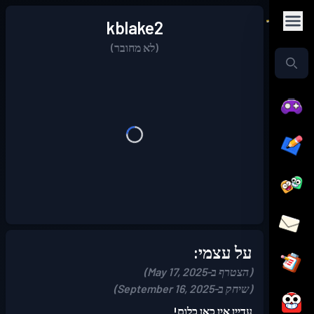
kblake2
(לא מחובר)
על עצמי:
(הצטרף ב-May 17, 2025)
(שיחק ב-September 16, 2025)
עדיין אין כאן כלום!