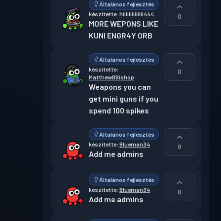
Általános fejlesztés
készítette:
hiiiiiiiiiiiiii444
0
MORE WEPONS LIKE  
KUNI ENGR4Y ORB
Általános fejlesztés
készítette:
0
MatthewBBishop
Weapons you can 
get mini guns if you 
spend 100 spikes
Általános fejlesztés
készítette:
Blueman34
0
Add me admins
Általános fejlesztés
készítette:
Blueman34
0
Add me admins