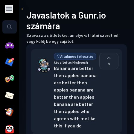
Javaslatok a Gunr.io
számára
Szavazz az ötletekre, amelyeket látni szeretnél,
vagy küldj be egy sajátot.
Általános fejlesztés
készítette:
Mrsheesh
4
Banana are better 
then apples banana 
are better then 
apples banana are 
better then apples 
banana are better 
then apples who 
agrees with me like 
this if you do