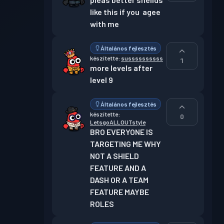
like this if you  agee 
with me
Általános fejlesztés
készítette:
sussssssssss
1
more levels after 
level 9
Általános fejlesztés
készítette:
0
LetsgoALLOUTstyle
BRO EVERYONE IS 
TARGETING ME WHY 
NOT A SHIELD 
FEATURE AND A 
DASH OR A TEAM 
FEATURE MAYBE 
ROLES