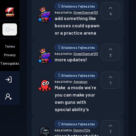
Általános fejlesztés
készítette:
GreatGamer101
4
add something like 
bosses could spawn 
HU
or a practice arena
Terms
Általános fejlesztés
készítette:
GreatGamer101
2
Privacy
more updates!
Támogatás
Általános fejlesztés
készítette:
Agvarun
1
Make  a mode we’re 
you can make your 
own guns with 
special ability’s
Általános fejlesztés
készítette:
Donny724
1
pleas better sheilds 