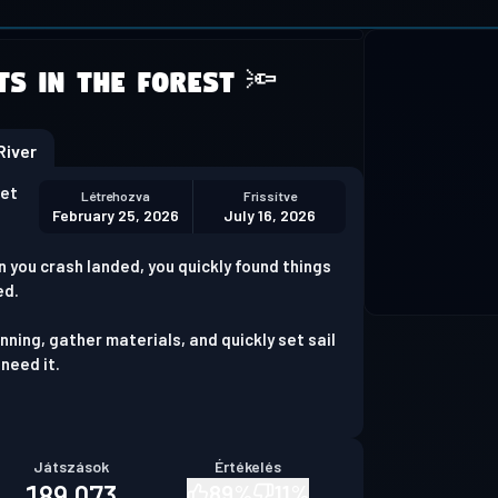
 not supported
ts in the Forest 🔦
Download Chrome
iver
set
Létrehozva
Frissítve
February 25, 2026
July 16, 2026
n you crash landed, you quickly found things
ed.
ning, gather materials, and quickly set sail
 need it.
Játszások
Értékelés
189,073
89
%
11
%