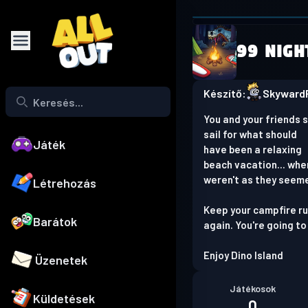
Browser is
99 Nigh
Play on phone
Készítő:
SkywardR
You and your friends 
sail for what should
Játék
have been a relaxing
beach vacation... whe
weren't as they seem
Létrehozás
Keep your campfire run
Barátok
again. You're going to
Enjoy Dino Island
Üzenetek
Játékosok
Küldetések
0