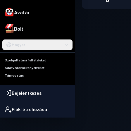
Avatár
Bolt
Magyar
Szolgáltatási feltételeket
Adatvédelmi irányelveket
Támogatás
Bejelentkezés
Fiók létrehozása