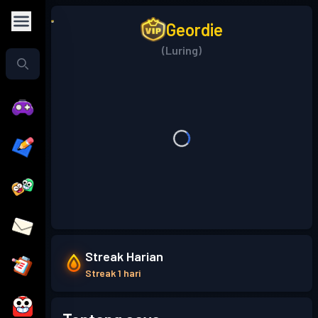
Geordie
(Luring)
Streak Harian
Streak 1 hari