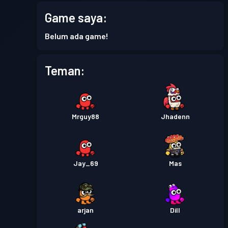
Tiket pertempuran
Season
Game saya:
Tingkat
1
6
Belum ada game!
Tiket pertempuran
Season
Tingkat
Teman:
1
5
Tiket pertempuran
Season
Tingkat
8
4
Mrguy88
Jhadenn
Tiket pertempuran
Season
Tingkat
3
3
Jay_69
Mas
Tiket pertempuran
Season
Tingkat
1
1
arjan
Dill