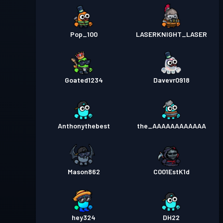
Pop_100
LASERKNIGHT_LASER
Goated1234
Davevr0918
Anthonythebest
the_AAAAAAAAAAAA
Mason862
C001EstK1d
hey324
DH22