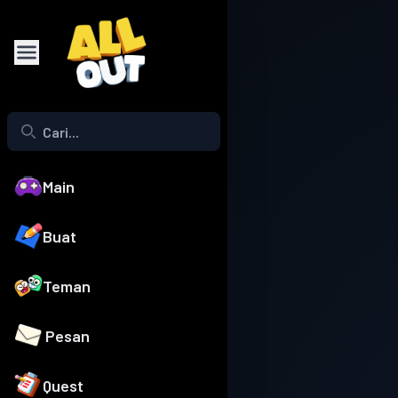
Main
Buat
Teman
Pesan
Quest