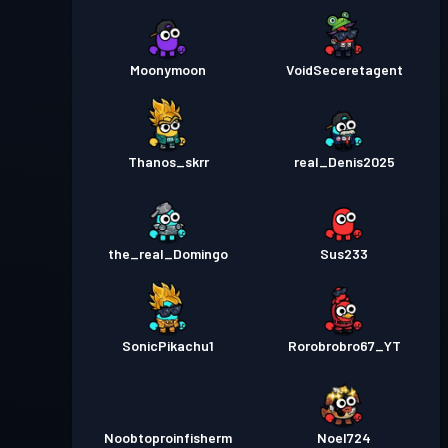
Moonymoon
VoidSeceretagent
Thanos_skrr
real_Denis2025
the_real_Domingo
Sus233
SonicPikachu1
Rorobrobro67_YT
Noobtoproinfisherm
Noel724