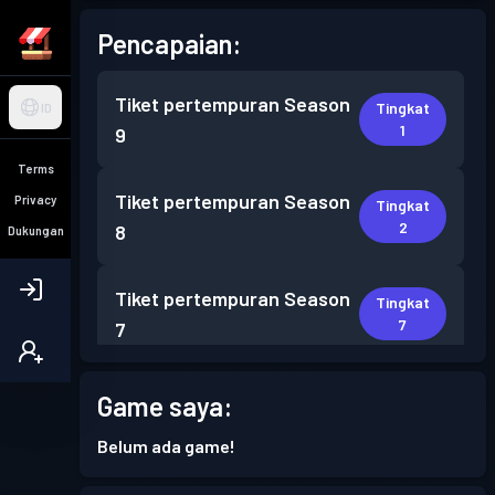
Pencapaian:
Tiket pertempuran
Season
Tingkat
ID
1
9
Terms
Tiket pertempuran
Season
Privacy
Tingkat
2
8
Dukungan
Tiket pertempuran
Season
Tingkat
7
7
Tiket pertempuran
Season
Game saya:
Tingkat
2
6
Belum ada game!
Tiket pertempuran
Season