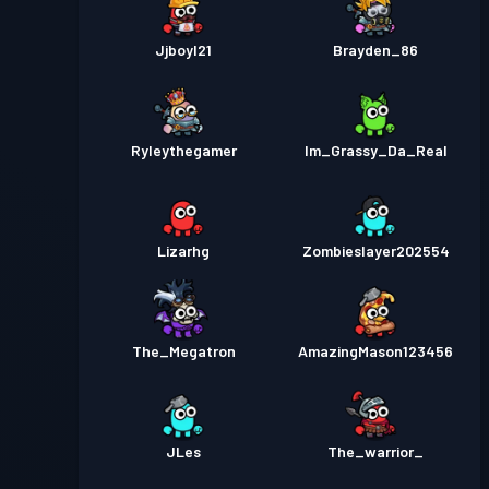
Jjboyl21
Brayden_86
Ryleythegamer
Im_Grassy_Da_Real
Lizarhg
Zombieslayer202554
The_Megatron
AmazingMason123456
JLes
The_warrior_