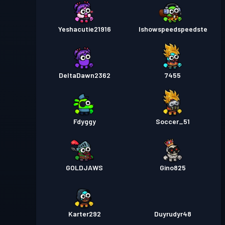
Yeshacutie21916
Ishowspeedspeedste
DeltaDawn2362
7455
Fdyggy
Soccer_51
GOLDJAWS
Gino825
Karter292
Duyrudyr48