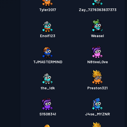
Tyler2017
Zay_7276363637373
Enoif123
Weasel
TJMASTERMIND
N8tiveL0ve
the_Idk
Preston321
S1508341
J4se_MYZNR