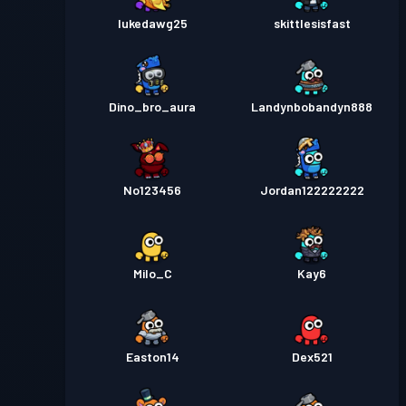
lukedawg25
skittlesisfast
Dino_bro_aura
Landynbobandyn888
No123456
Jordan122222222
Milo_C
Kay6
Easton14
Dex521