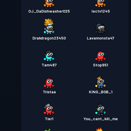
OJ_DaDishwasher025
Iectv1245
Drakdragon23450
Lavamonsta47
Tam487
Stop951
Tristaa
KING_B0B_1
Tier1
You_cant_kill_me