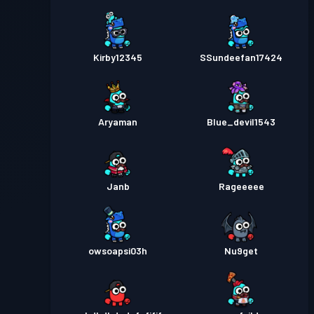
Kirby12345
SSundeefan17424
Aryaman
Blue_devil1543
Janb
Rageeeee
owsoapsi03h
Nu9get