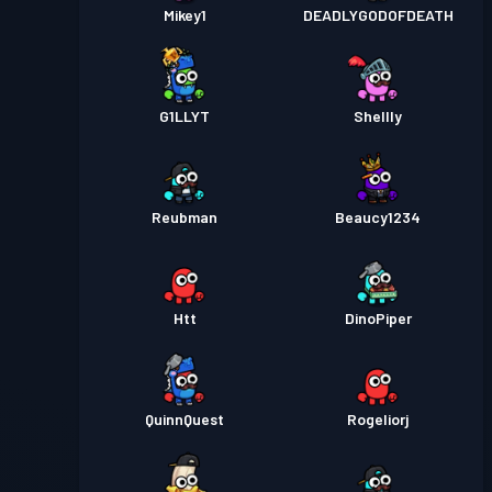
Mikey1
DEADLYGODOFDEATH
G1LLYT
Shellly
Reubman
Beaucy1234
Htt
DinoPiper
QuinnQuest
Rogeliorj