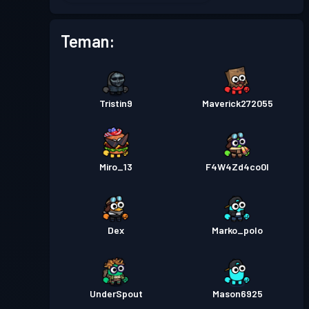
Tingkat
1
4
Teman:
Tiket pertempuran
Season
Tingkat
4
3
Tristin9
Maverick272055
Tiket pertempuran
Season
Tingkat
11
2
Miro_13
F4W4Zd4co0l
Tiket pertempuran
Season
Tingkat
1
1
Dex
Marko_polo
UnderSpout
Mason6925