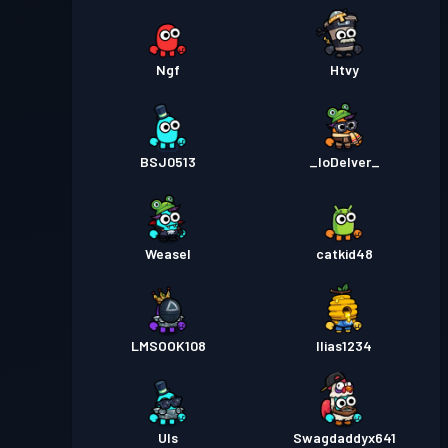
Ngf
Htvy
BSJ0513
_IoDelver_
Weasel
catkid48
LMSOOK108
Ilias1234
Uls
Swagdaddyx641