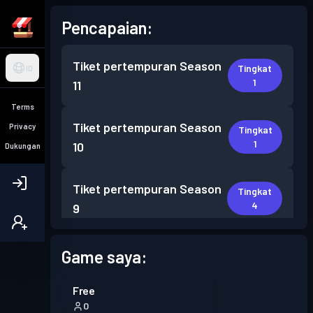
Pencapaian:
Tiket pertempuran
Season
Tingkat
ID
1
11
Terms
Tiket pertempuran
Season
Privacy
Tingkat
1
10
Dukungan
Tiket pertempuran
Season
Tingkat
4
9
Tiket pertempuran
Season
Game saya:
Tingkat
2
5
Free
0
Tiket pertempuran
Season