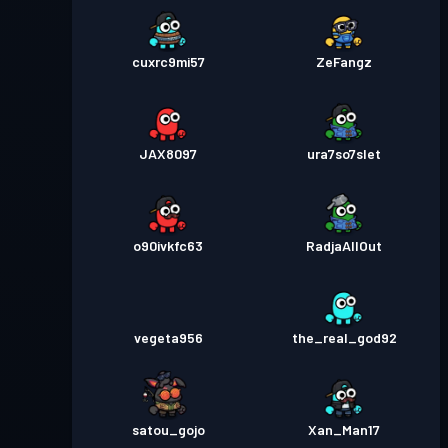
cuxrc9mi57
ZeFangz
JAX8097
ura7so7slet
o90ivkfc63
RadjaAllOut
vegeta956
the_real_god92
satou_gojo
Xan_Man17