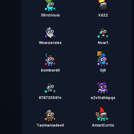
36rstlouis
Xd22
Wowzersies
Nvar1
bombardil
Gj9
6767255914
e2v1hdhkpqs
Tasmaniadevil
AmariCurtis