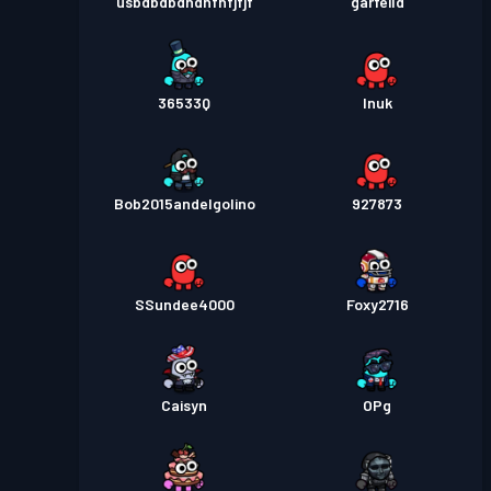
usbdbdbdndnfnfjfjf
garfeild
36533Q
Inuk
Bob2015andelgolino
927873
SSundee4000
Foxy2716
Caisyn
OPg