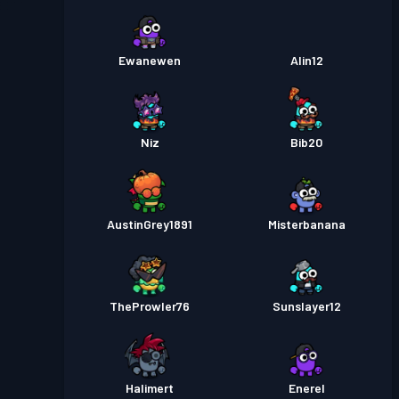
Ewanewen
Alin12
Niz
Bib20
AustinGrey1891
Misterbanana
TheProwler76
Sunslayer12
Halimert
Enerel