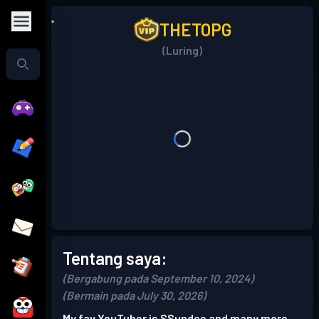
THETOPG
(Luring)
Tentang saya:
(Bergabung pada September 10, 2024)
(Bermain pada July 30, 2026)
My fav YouTuber is SSundee and many more