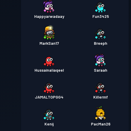
Tiket pertempuran
Season
Tingkat
Happyarwadaay
Fun3425
15
1
MarkSan17
Breeph
Hussainaliaqeel
Saraah
JAMALTOPGG4
Killermf
Kenij
PacMan26