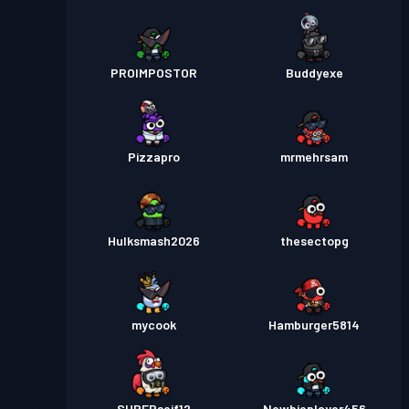
PROIMPOSTOR
Buddyexe
Pizzapro
mrmehrsam
Hulksmash2026
thesectopg
mycook
Hamburger5814
SUPERseif12
Newbieplayer456