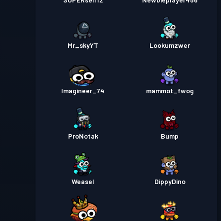
Mr_skyYT
Lookumzwer
Imagineer_74
mammot_fwog
ProNotak
Bump
Weasel
DippyDino