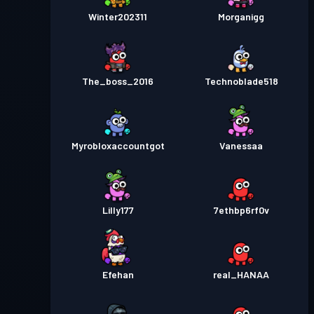
Winter202311
Morganigg
The_boss_2016
Technoblade518
Myrobloxaccountgot
Vanessaa
Lilly177
7ethbp6rf0v
Efehan
real_HANAA