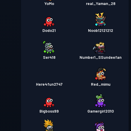
YoMo
real_Yaman_28
Dodo21
Noob12121212
Ser418
Number1_SSundeefan
Here4fun2747
Red_mimu
Bigboss99
Gamergirl2010