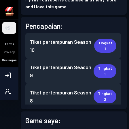
and I love this game
Pencapaian:
ID
Tiket pertempuran
Season
Tingkat
Terms
1
10
Privacy
Dukungan
Tiket pertempuran
Season
Tingkat
1
9
Tiket pertempuran
Season
Tingkat
2
8
Tiket pertempuran
Season
Game saya:
Tingkat
1
7