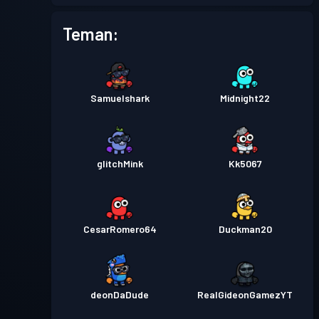
Teman:
Samuelshark
Midnight22
glitchMink
Kk5067
CesarRomero64
Duckman20
deonDaDude
RealGideonGamezYT