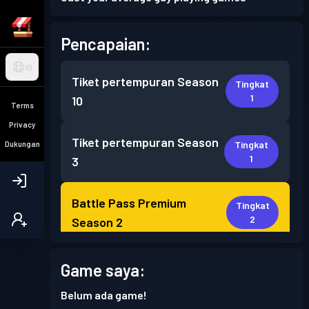
Pencapaian:
ID
Tiket pertempuran
Season
Tingkat
1
10
Terms
Privacy
Tiket pertempuran
Season
Tingkat
Dukungan
1
3
Battle Pass Premium
Tingkat
2
Season 2
Tiket pertempuran
Season
Game saya:
Tingkat
1
1
Belum ada game!