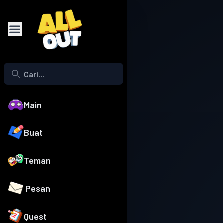
Main
Buat
Teman
Pesan
Quest