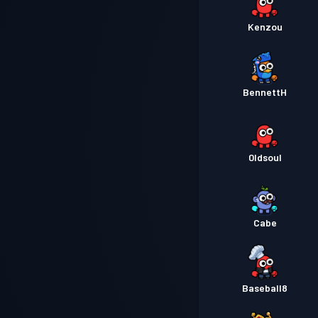
Kenzou
BennettH
0ldsoul
Cabe
Baseball8