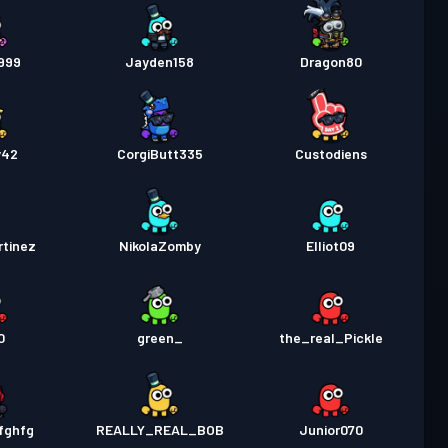
999
Jayden158
Dragon80
y42
CorgiButt335
Custodiens
rtinez
NikolaZomby
Elliot09
0
green_
the_real_Pickle
fghfg
REALLY_REAL_BOB
Junior070