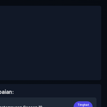
aian:
Tingkat