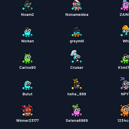
Noam2
Nonameidea
ZAIN
Nickan
greymill
Wh
Carlos90
Cruiser
Ktmt
Bulut
hehe_999
NPY
Winner23177
Selena6969
1234c