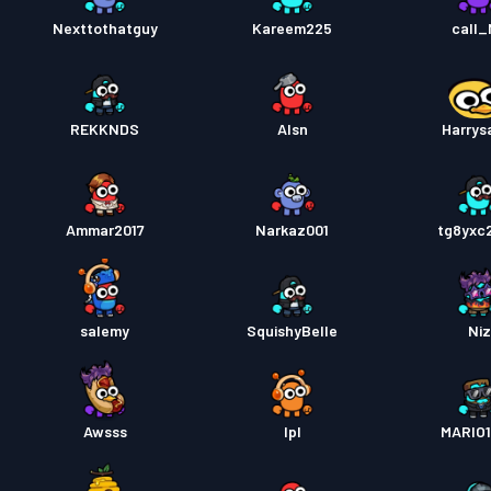
Nexttothatguy
Kareem225
call
Tiket 
Tiket 
REKKNDS
Alsn
Harrys
Ammar2017
Narkaz001
tg8yxc
salemy
SquishyBelle
Niz
Awsss
Ipl
MARIO