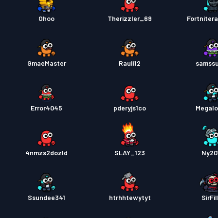
Ohoo
Therizzler_69
Fortniter
GmaeMaster
Rauli12
samss
Error4045
pderyjs1co
Megal
4nmzs2dozld
SLAY_123
Ny20
Ssundee341
htrhhtewytyt
SirFil