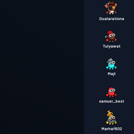
Dualarationa
Tulyawat
Majt
samuel_best
Marhaf602