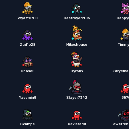
Wyatt0709
Destroyer2015
Happy
Zud1o29
Mikeshouse
Timm
Chase9
Dyrbbx
Zdrycma
Yasemin8
Slayer7342
657
Svampe
Xavieradd
ewerreb