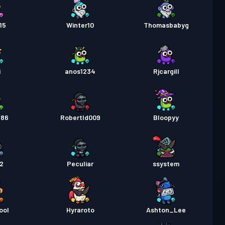
15
Winter10
Thomasbabyg
i
anos1234
Rjcargill
786
Robertld009
Bloopyy
2
Peculiar
ssystem
ool
Hyraroto
Ashton_Lee