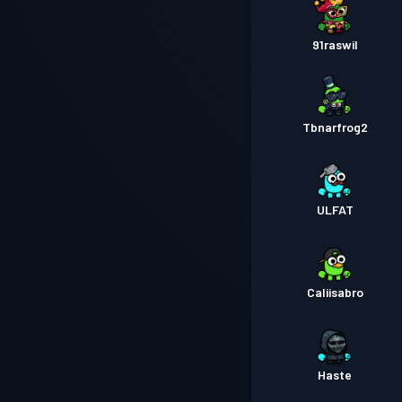
91raswil
Tbnarfrog2
ULFAT
Caliisabro
Haste