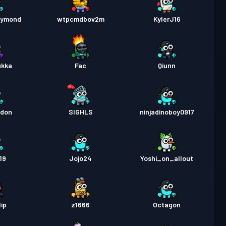
aymond
wtpcmdbov2m
KylerJ16
ukka
Fac
Qiunn
odon
SIGHLS
ninjadinoboy0917
19
Jojo24
Yoshi_on_allout
lip
z1666
Octagon