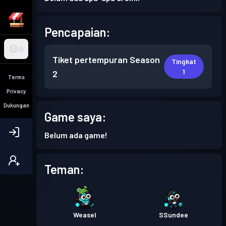
Pencapaian:
ID
Tiket pertempuran
Season
Tingkat
1
2
Terms
Privacy
Dukungan
Game saya:
Belum ada game!
Teman:
Weasel
SSundee