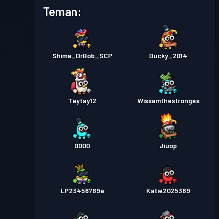
Tingkat
Teman:
2
5
Tiket pertempuran
Season
Tingkat
2
4
Shima_DrBob_SCP
Ducky_2014
Tiket pertempuran
Season
Tingkat
6
3
Taytay12
Wissamthestronges
Tiket pertempuran
Season
Tingkat
3
2
0000
Jiuop
LP23456789a
Katie2025369