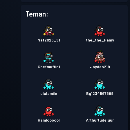
Teman:
Nat2025_91
the_the_Hamy
Chefmuffin1
Jayden219
ululamile
Bg1234567868
Hamloooool
Arthurtudeluur