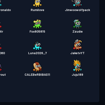
ronaldo
Rumilove
Jinwoowolfpack
lr
Fox805815
Zzudie
080
Luna2026_7
JaketvYT
rout
CALEBeRBIBAS11
Juju189