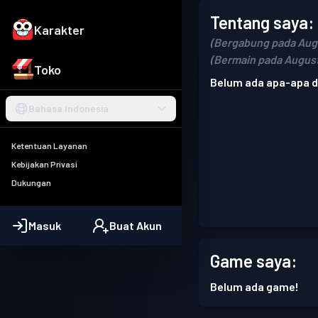
Tentang saya:
Karakter
(Bergabung pada Augu
(Bermain pada August
Toko
Belum ada apa-apa di
Bahasa Indonesia
Ketentuan Layanan
Kebijakan Privasi
Dukungan
Masuk
Buat Akun
Game saya:
Belum ada game!