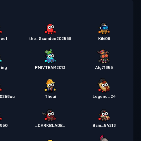
dee1
the_Ssundee202558
Kiki08
ring
PMIVTEAM2013
Alg71855
20256uu
Theai
Legend_24
7850
_DARKBLADE_
Bsm_54213