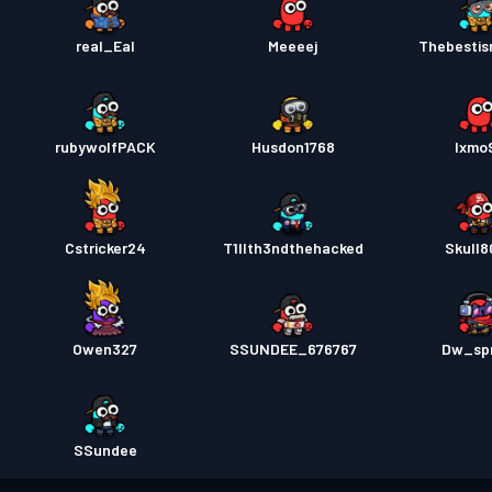
real_Eal
Meeeej
Thebestis
rubywolfPACK
Husdon1768
Ixmo9
Cstricker24
T1llth3ndthehacked
Skull8
Owen327
SSUNDEE_676767
Dw_sp
SSundee