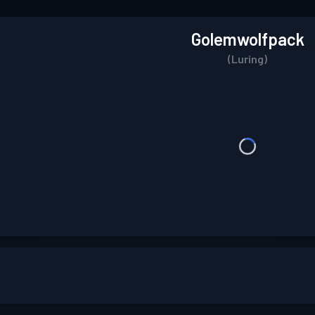
Golemwolfpack
(Luring)