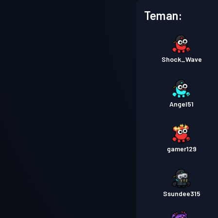
Teman:
Shock_Wave
Angel51
gamer129
Ssundee315