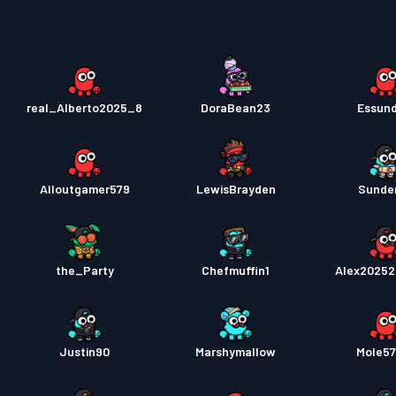
real_Alberto2025_8
DoraBean23
Essun
Alloutgamer579
LewisBrayden
Sunde
the_Party
Chefmuffin1
Alex2025
Justin90
Marshymallow
Mole5