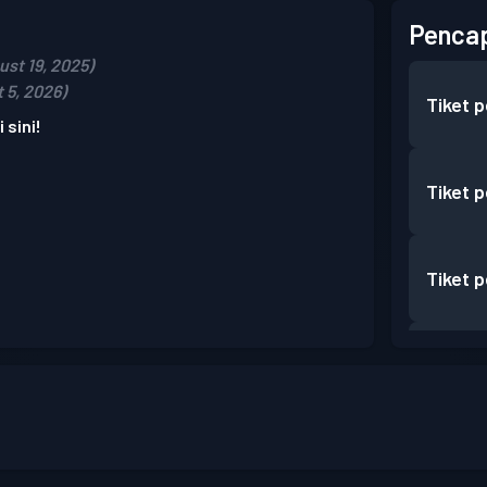
Pencap
st 19, 2025)
 5, 2026)
Tiket 
 sini!
Tiket 
Tiket 
Tiket 