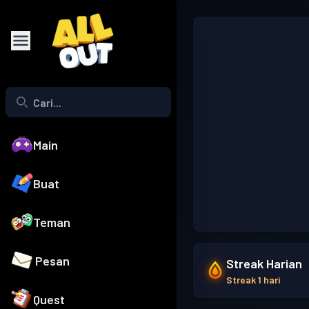
Main
Buat
Teman
Pesan
Streak Harian
Streak 1 hari
Quest