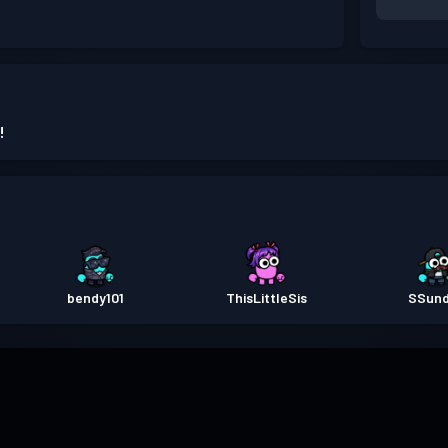
!
bendy101
ThisLittleSis
SSun