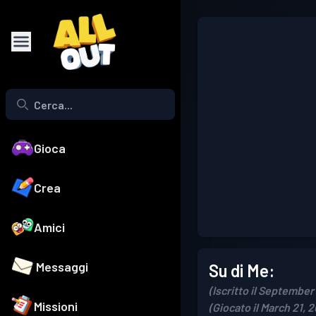
Gioca
Crea
Amici
Messaggi
Su di Me:
(Iscritto il September
Missioni
(Giocato il March 21, 