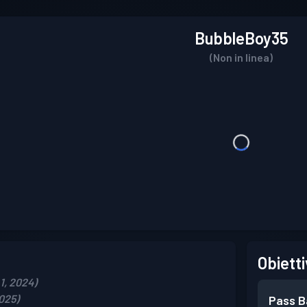
BubbleBoy35
(Non in linea)
Obietti
 1, 2024)
2025)
Pass B