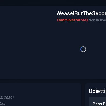
WeaselButTheSeco
(Amministratore)
(Non in lin
Obietti
 3, 2024)
026)
Pass B