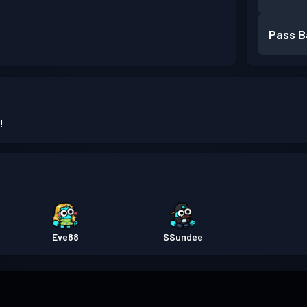
Pass B
!
Eve88
SSundee