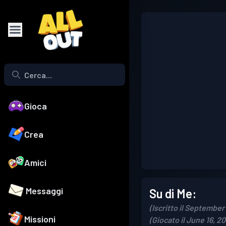
Gioca
Crea
Amici
Messaggi
Su di Me:
(Iscritto il September
Missioni
(Giocato il June 16, 2