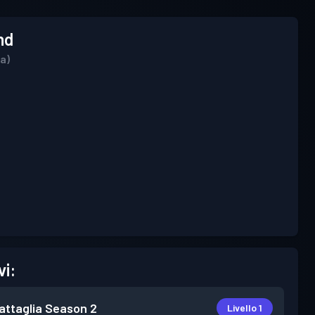
nd
ea)
vi:
attaglia
Season 2
Livello 1