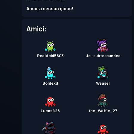
Pass Battaglia
Season 4
Livello 3
Ancora nessun gioco!
Pass Battaglia
Season 3
Livello 7
Amici:
Livello
Pass Battaglia
Season 2
14
RealAcid5603
Jc_subtossundee
Pass Battaglia
Season 1
Livello 5
Boldexd
Weasel
Lucas428
the_Waffle_27