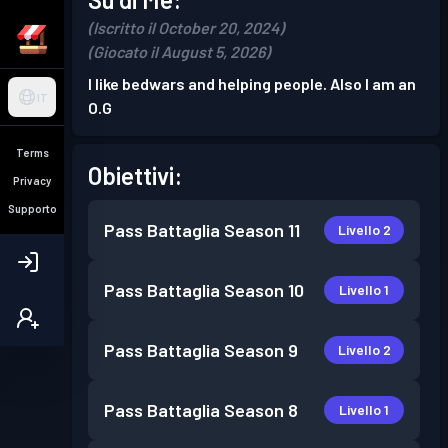
(Iscritto il October 20, 2024)
(Giocato il August 5, 2026)
I like bedwars and helping people. Also I am an
IT
O.G
Terms
Obiettivi:
Privacy
Supporto
Pass Battaglia
Season 11
Livello 2
Pass Battaglia
Season 10
Livello 1
Pass Battaglia
Season 9
Livello 2
Pass Battaglia
Season 8
Livello 1