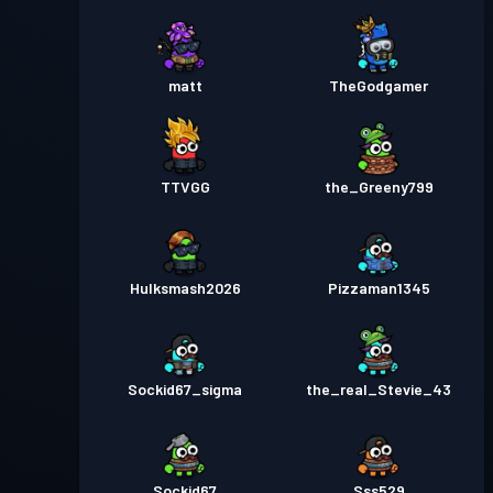
matt
TheGodgamer
TTVGG
the_Greeny799
Hulksmash2026
Pizzaman1345
Sockid67_sigma
the_real_Stevie_43
Sockid67
Sss529