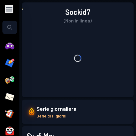
Sockid7
(Non in linea)
Serie giornaliera
Serie di 11 giorni
Su di Me: