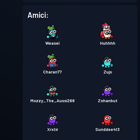
Pass Battaglia
Season 2
Livello 3
Amici:
Pass Battaglia
Season 1
Livello 3
Weasel
Huhhhh
Charan77
Zujs
Mozzy_The_Aussi268
Zohanbut
Xrxtir
Sunddee413