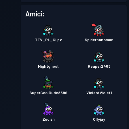
Pass Battaglia
Season 1
Livello 1
Amici:
TTV_RL_Clipz
Spidernanoman
Nightghost
Reaper2463
SuperCoolDude8599
ViolentViolet1
Zudish
Ollyjay