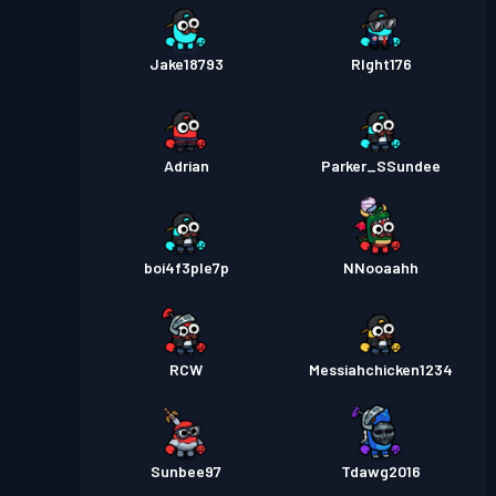
Jake18793
RIght176
Adrian
Parker_SSundee
boi4f3ple7p
NNooaahh
RCW
Messiahchicken1234
Sunbee97
Tdawg2016