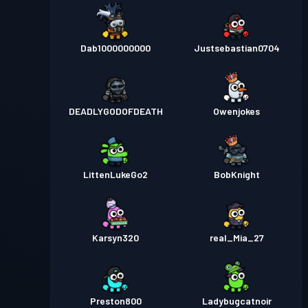
Dab1000000000
Justsebastian0704
DEADLYGODOFDEATH
Owenjokes
LittenLukeGo2
BobKnight
Karsyn320
real_Mia_27
Preston800
Ladybugcatnoir